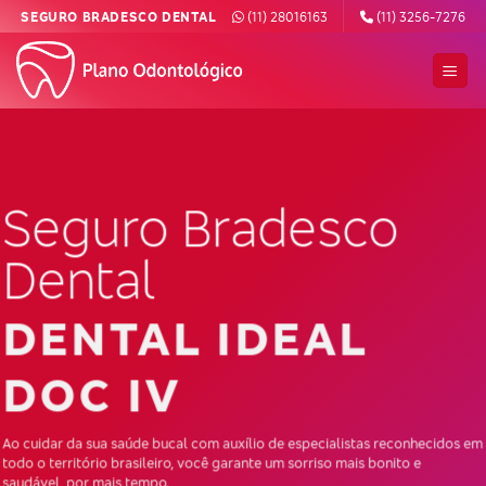
Skip
SEGURO BRADESCO DENTAL
(11) 28016163
(11) 3256-7276
to
content
Seguro Bradesco
Dental
DENTAL IDEAL
DOC IV
Ao cuidar da sua saúde bucal com auxílio de especialistas reconhecidos em
todo o território brasileiro, você garante um sorriso mais bonito e
saudável, por mais tempo.