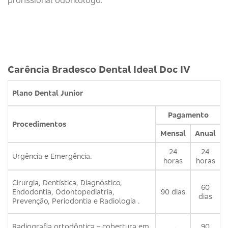
profissional odontólogo.
Carência Bradesco Dental Ideal Doc IV
Plano Dental Junior
Pagamento
Procedimentos
Mensal
Anual
24
24
Urgência e Emergência.
horas
horas
Cirurgia, Dentística, Diagnóstico,
60
90 dias
Endodontia, Odontopediatria,
dias
Prevenção, Periodontia e Radiologia .
90
Radiografia ortodôntica – cobertura em