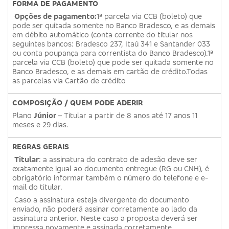
FORMA DE PAGAMENTO
Opções de pagamento:
1ª parcela via CCB (boleto) que
pode ser quitada somente no Banco Bradesco, e as demais
em débito automático (conta corrente do titular nos
seguintes bancos: Bradesco 237, Itaú 341 e Santander 033
ou conta poupança para correntista do Banco Bradesco).1ª
parcela via CCB (boleto) que pode ser quitada somente no
Banco Bradesco, e as demais em cartão de crédito.Todas
as parcelas via Cartão de crédito
COMPOSIÇÃO / QUEM PODE ADERIR
Plano
Júnior
– Titular a partir de 8 anos até 17 anos 11
meses e 29 dias.
REGRAS GERAIS
Titular
: a assinatura do contrato de adesão deve ser
exatamente igual ao documento entregue (RG ou CNH), é
obrigatório informar também o número do telefone e e-
mail do titular.
Caso a assinatura esteja divergente do documento
enviado, não poderá assinar corretamente ao lado da
assinatura anterior. Neste caso a proposta deverá ser
impressa novamente e assinada corretamente.