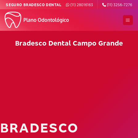
Skip
SEGURO BRADESCO DENTAL
(11) 28016163
(11) 3256-7276
to
content
Bradesco Dental Campo Grande
BRADESCO