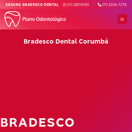
Skip
SEGURO BRADESCO DENTAL
(11) 28016163
(11) 3256-7276
to
content
Bradesco Dental Corumbá
BRADESCO