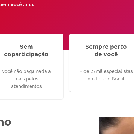
quem você ama.
Sem
Sempre perto
coparticipação
de você
Você não paga nada a
+ de 27mil especialistas
mais pelos
em todo o Brasil
atendimentos
no