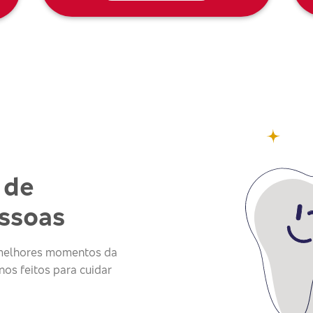
 de
essoas
s melhores momentos da
os feitos para cuidar