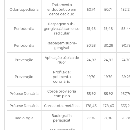
Tratamento
Odontopediatria
endodôntico em
50,74
50,74
152,2
dente decíduo
Raspagem sub-
Periodontia
gengival/alisamento
19,48
19,48
58,4
radicular
Raspagem supra-
Periodontia
30,26
30,26
90,7
gengival
Aplicação tópica de
Prevenção
24,92
24,92
74,7
flúor
Profilaxia:
Prevenção
polimento
19,76
19,76
59,2
coronário
Coroa provisória
Prótese Dentária
55,92
55,92
167,7
com pino
Prótese Dentária
Coroa total metálica
178,43
178,43
535,2
Radiografia
Radiologia
8,96
8,96
26,8
periapical