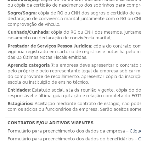
ou cópia da certidão de nascimento dos sobrinhos para compr
Sogro/Sogra:
cópia de RG ou CNH dos sogros e certidão de ca
declaração de convivência marital juntamente com o RG ou CN
comprovação de vínculo.
Cunhado/Cunhada:
cópia do RG ou CNH dos mesmos, juntame
casamento ou declaração de convivência marital;
Prestador de Serviços Pessoa Jurídica
: cópia do contrato co
vigência registrado em cartório de registros e notas há pelo m
das 03 últimas Notas Fiscais emitidas.
Aprendiz categoria 7:
a empresa deve apresentar o contrato 
pelo próprio e pelo representante legal da empresa sob carim
do comprovante de recolhimento, apresentar cópia da inscriçã
escola ou instituição de ensino técnico.
Entidades:
Estatuto social, ata da reunião vigente, cópia do 
responsável e última guia quitação e relação completa do FGT
Estagiários:
Aceitação mediante contrato de estágio, não poder
com os sócios ou funcionários da empresa. Serão aceitos somen
CONTRATOS E/OU ADITIVOS VIGENTES
Formulário para preenchimento dos dados da empresa –
Cliqu
Formulário para preenchimento dos dados do beneficiários –
C