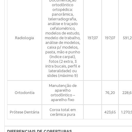
Documentação
ortodôntico
ortopédica:
panorâmica,
telerradiografia,
análise e traçado
cefalométrico,
modelos de estudo,
Radiologia
modelo de trabalho,
197,07
197,07
591,2
análise de modelos,
caixa p/ modelos,
pasta, mão e punho
(índice carpal),
fotos (2 extra, 3
intra bucais, perfil e
lateralidade) ou
slides (máximo 9)
Manutenção de
aparelho
Ortodontia
76,20
228,6
ortodôntico –
aparelho fixo
Coroa total em
Prótese Dentária
423,65
1.270,
cerâmica pura
DIFERENCIAIS DE COBERTURAS