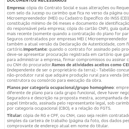
DOCUMENTOS NECESSÁRIOS
Empresa:
cópia do Contrato Social e suas alterações ou Requ
com selo da Jucesp ou carimbo que fica no verso da página ou 
Microempreendedor (MEI) ou Cadastro Específico do INSS (CE
constituição mínimo de 06 meses e documento de identificação
do responsável pela empresa; cópia do cartão CNPJ, guia quit
mais recente (somente quando a contratação do plano for para
Seguros contratados por empresas MEI ( Microempreendedor In
também a atual versão da Declaração de Autenticidade, com 
cartório.
Importante:
quando o contrato for assinado pelo pr
deve-se apresentar procuração registrada em cartório que ga
para administrar a empresa, firmar compromissos ou assinar c
ou CNH do procurador.
Ramos de atividades aceitos como CEI
(independente de ser o proprietário da terra);- Tabelião concu
não-produtor rural que adquire produção rural para venda (in
construtora ou consórcio para execução da obra.
Planos por categoria ocupacional/grupo homogêneo
: empre
diferente de plano para cada grupo funcional, deve haver neg
Seguradora e descrição na proposta mestra, acompanhada de
papel timbrado, assinada pelo representante legal, sob carimb
por categoria ocupacional (CBO), e a relação do FGTS.
Titular:
cópia de RG e CPF, ou CNH, caso seja recém contratad
simples da carteira de trabalho (página da foto, dos dados pes
comprovante de endereço atual em nome do titular.