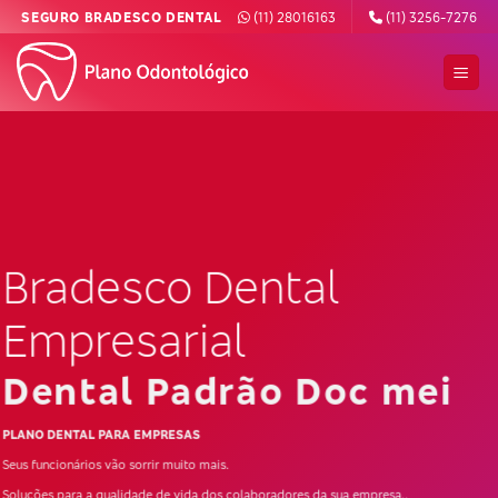
Skip
SEGURO BRADESCO DENTAL
(11) 28016163
(11) 3256-7276
to
content
Bradesco Dental
Empresarial
Dental Padrão Doc mei
PLANO DENTAL PARA EMPRESAS
Seus funcionários vão sorrir muito mais.
Soluções para a qualidade de vida dos colaboradores da sua empresa..