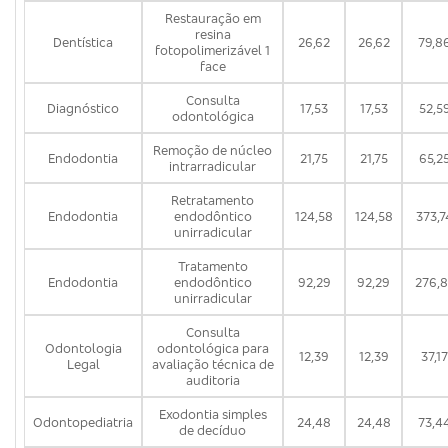
Restauração em
resina
Dentística
26,62
26,62
79,8
fotopolimerizável 1
face
Consulta
Diagnóstico
17,53
17,53
52,5
odontológica
Remoção de núcleo
Endodontia
21,75
21,75
65,2
intrarradicular
Retratamento
Endodontia
endodôntico
124,58
124,58
373,7
unirradicular
Tratamento
Endodontia
endodôntico
92,29
92,29
276,8
unirradicular
Consulta
Odontologia
odontológica para
12,39
12,39
37,17
Legal
avaliação técnica de
auditoria
Exodontia simples
Odontopediatria
24,48
24,48
73,4
de decíduo