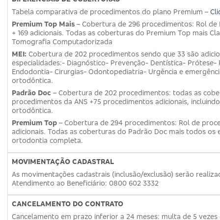
Tabela comparativa de procedimentos do plano Premium –
Cli
Premium Top Mais
– Cobertura de 296 procedimentos: Rol de
+ 169 adicionais. Todas as coberturas do Premium Top mais C
Tomografia Computadorizada
MEI:
Cobertura de 202 procedimentos sendo que 33 são adiciona
especialidades:- Diagnóstico- Prevenção- Dentística- Prótese- 
Endodontia- Cirurgias- Odontopediatria- Urgência e emergên
ortodôntica.
Padrão Doc
– Cobertura de 202 procedimentos: todas as cobe
procedimentos da ANS +75 procedimentos adicionais, incluin
ortodôntica.
Premium Top
– Cobertura de 294 procedimentos: Rol de proc
adicionais. Todas as coberturas do Padrão Doc mais todos os 
ortodontia completa.
MOVIMENTAÇÃO CADASTRAL
As movimentações cadastrais (inclusão/exclusão) serão realiza
Atendimento ao Beneficiário: 0800 602 3332
CANCELAMENTO DO CONTRATO
Cancelamento em prazo inferior a 24 meses: multa de 5 vezes 