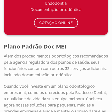
Endodontia
Documentação ortodôntica
COTAÇÃO ONLINE
Plano Padrão Doc MEI
Além dos procedimentos odontológicos recomendados
pela agência reguladora dos planos de saúde, seus
funcionários contam com outros 33 serviços adicionais,
incluindo documentação ortodôntica.
Quando você investe em um plano odontológico
empresarial, como os oferecidos pela Bradesco Dental,
a qualidade de vida da sua equipe melhora. Conheça
agora nossas soluções para pequenas, médias e
grandes empresas e ajude a manter o sorriso daqueles