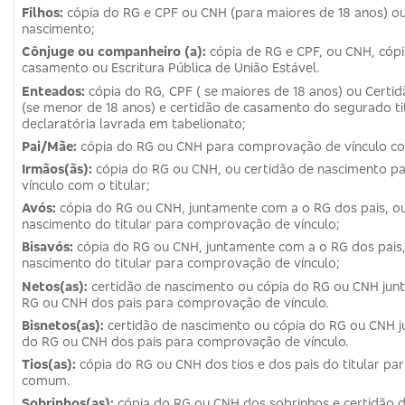
Filhos:
cópia do RG e CPF ou CNH (para maiores de 18 anos) ou
nascimento;
Cônjuge ou companheiro (a):
cópia de RG e CPF, ou CNH, cópi
casamento ou Escritura Pública de União Estável.
Enteados:
cópia do RG, CPF ( se maiores de 18 anos) ou Certi
(se menor de 18 anos) e certidão de casamento do segurado tit
declaratória lavrada em tabelionato;
Pai/Mãe:
cópia do RG ou CNH para comprovação de vínculo com
Irmãos(ãs):
cópia do RG ou CNH, ou certidão de nascimento 
vínculo com o titular;
Avós:
cópia do RG ou CNH, juntamente com a o RG dos pais, ou
nascimento do titular para comprovação de vínculo;
Bisavós:
cópia do RG ou CNH, juntamente com a o RG dos pais,
nascimento do titular para comprovação de vínculo;
Netos(as):
certidão de nascimento ou cópia do RG ou CNH jun
RG ou CNH dos pais para comprovação de vínculo.
Bisnetos(as):
certidão de nascimento ou cópia do RG ou CNH 
do RG ou CNH dos pais para comprovação de vínculo.
Tios(as):
cópia do RG ou CNH dos tios e dos pais do titular p
comum.
Sobrinhos(as):
cópia do RG ou CNH dos sobrinhos e certidão 