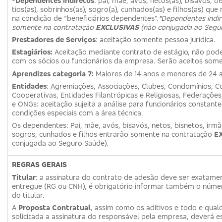
*Dependentes indiretos
: pai, mãe, avós, netos(as), bisavós, bi
tios(as), sobrinhos(as), sogro(a), cunhados(as) e filhos(as) q
na condição de “beneficiários dependentes”.
*Dependentes indir
somente na contratação
EXCLUSIVAS
(não conjugada ao Segu
Prestadores de Serviços
: aceitação somente pessoa jurídica.
Estagiários:
Aceitação mediante contrato de estágio, não poder
com os sócios ou funcionários da empresa. Serão aceitos somen
Aprendizes categoria 7:
Maiores de 14 anos e menores de 24 
Entidades
: Agremiações, Associações, Clubes, Condomínios, C
Cooperativas, Entidades Filantrópicas e Religiosas, Federações
e ONGs: aceitação sujeita a análise para funcionários constante
condições especiais com a área técnica.
Os dependentes: Pai, mãe, avós, bisavós, netos, bisnetos, irmão
sogros, cunhados e filhos entrarão somente na contratação
E
conjugada ao Seguro Saúde).
REGRAS GERAIS
Titular
: a assinatura do contrato de adesão deve ser exatame
entregue (RG ou CNH), é obrigatório informar também o númer
do titular.
A
Proposta Contratual
, assim como os aditivos e todo e qua
solicitada a assinatura do responsável pela empresa, deverá 