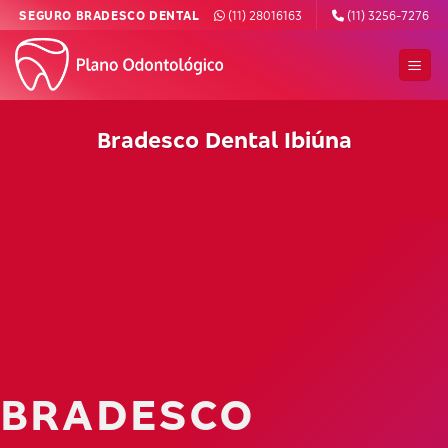
Skip
SEGURO BRADESCO DENTAL
(11) 28016163
(11) 3256-7276
to
content
Bradesco Dental Ibiúna
BRADESCO