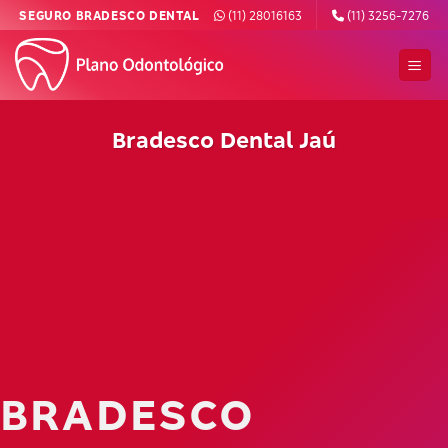
Skip
SEGURO BRADESCO DENTAL
(11) 28016163
(11) 3256-7276
to
content
Bradesco Dental Jaú
BRADESCO