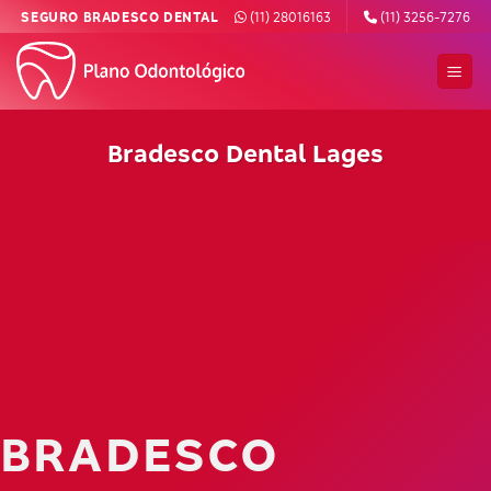
Skip
SEGURO BRADESCO DENTAL
(11) 28016163
(11) 3256-7276
to
content
Bradesco Dental Lages
BRADESCO