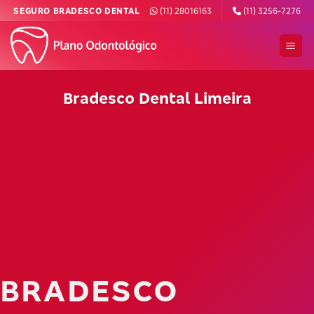
Skip
SEGURO BRADESCO DENTAL
(11) 28016163
(11) 3256-7276
to
content
Bradesco Dental Limeira
BRADESCO