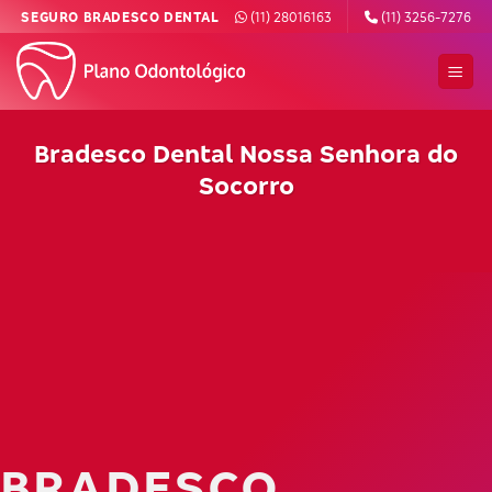
Skip
SEGURO BRADESCO DENTAL
(11) 28016163
(11) 3256-7276
to
content
Bradesco Dental Nossa Senhora do
Socorro
BRADESCO