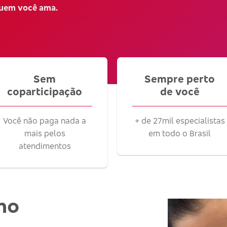
quem você ama.
Sem
Sempre perto
coparticipação
de você
Você não paga nada a
+ de 27mil especialistas
mais pelos
em todo o Brasil
atendimentos
no