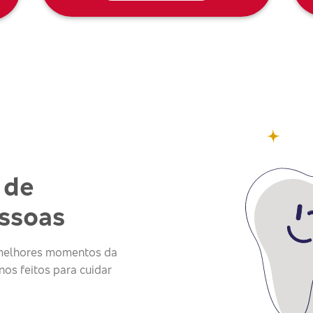
 de
essoas
s melhores momentos da
os feitos para cuidar