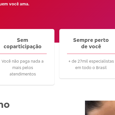
quem você ama.
Sem
Sempre perto
coparticipação
de você
Você não paga nada a
+ de 27mil especialistas
mais pelos
em todo o Brasil
atendimentos
no