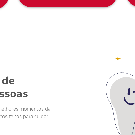
 de
essoas
s melhores momentos da
os feitos para cuidar