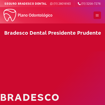
Skip
SEGURO BRADESCO DENTAL
(11) 28016163
(11) 3256-7276
to
content
Bradesco Dental Presidente Prudente
BRADESCO