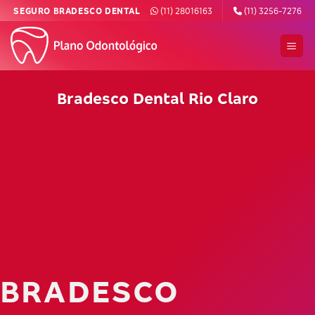
Skip
SEGURO BRADESCO DENTAL
(11) 28016163
(11) 3256-7276
to
content
Bradesco Dental Rio Claro
BRADESCO