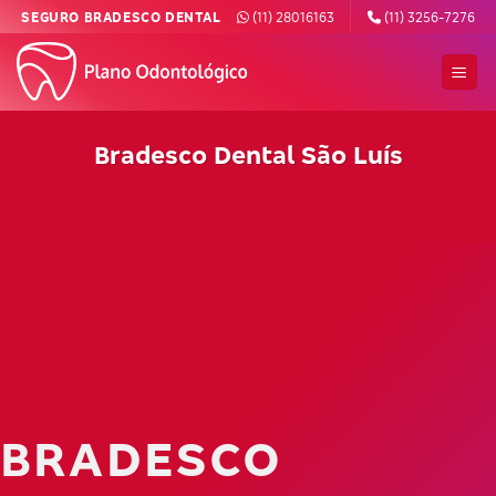
Skip
SEGURO BRADESCO DENTAL
(11) 28016163
(11) 3256-7276
to
content
Bradesco Dental São Luís
BRADESCO