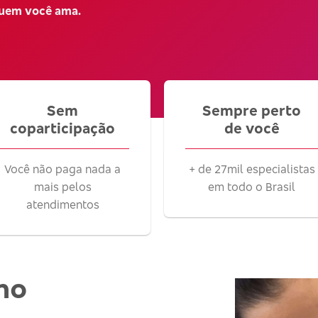
quem você ama.
Sem
Sempre perto
coparticipação
de você
Você não paga nada a
+ de 27mil especialistas
mais pelos
em todo o Brasil
atendimentos
no