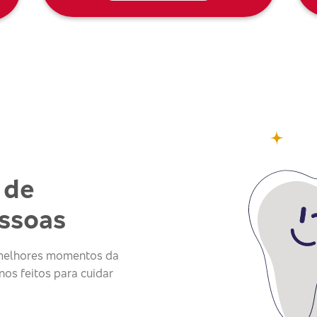
 de
essoas
s melhores momentos da
os feitos para cuidar