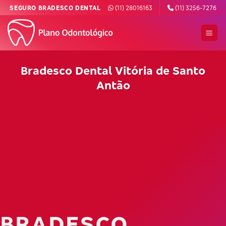
Skip
SEGURO BRADESCO DENTAL
(11) 28016163
(11) 3256-7276
to
content
Bradesco Dental Vitória de Santo
Antão
BRADESCO