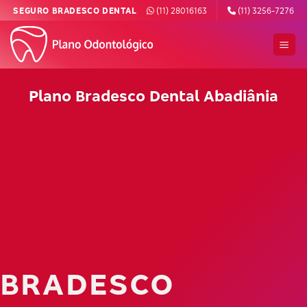
Skip
SEGURO BRADESCO DENTAL
(11) 28016163
(11) 3256-7276
to
content
Plano Bradesco Dental Abadiânia
BRADESCO