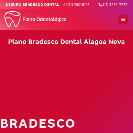
Skip
SEGURO BRADESCO DENTAL
(11) 28016163
(11) 3256-7276
to
content
Plano Bradesco Dental Alagoa Nova
BRADESCO