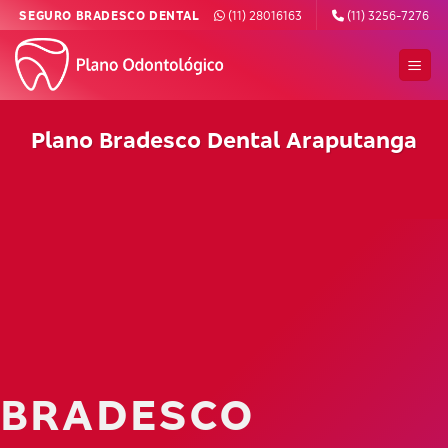
Skip
SEGURO BRADESCO DENTAL
(11) 28016163
(11) 3256-7276
to
content
Plano Bradesco Dental Araputanga
BRADESCO