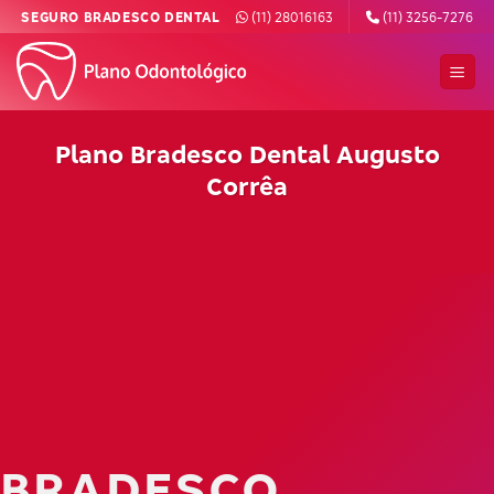
Skip
SEGURO BRADESCO DENTAL
(11) 28016163
(11) 3256-7276
to
content
Plano Bradesco Dental Augusto
Corrêa
BRADESCO