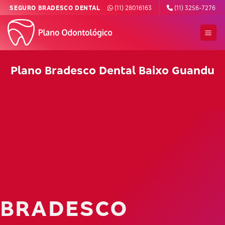
Skip
SEGURO BRADESCO DENTAL
(11) 28016163
(11) 3256-7276
to
content
Plano Bradesco Dental Baixo Guandu
BRADESCO