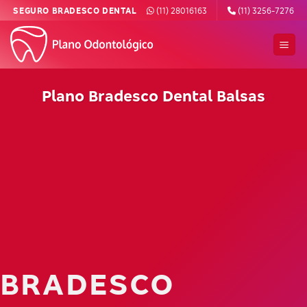
Skip
SEGURO BRADESCO DENTAL
(11) 28016163
(11) 3256-7276
to
content
Plano Bradesco Dental Balsas
BRADESCO