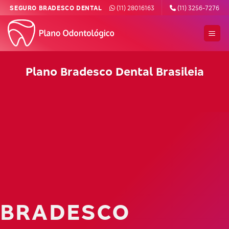
Skip
SEGURO BRADESCO DENTAL
(11) 28016163
(11) 3256-7276
to
content
Plano Bradesco Dental Brasileia
BRADESCO