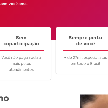
quem você ama.
Sem
Sempre perto
coparticipação
de você
Você não paga nada a
+ de 27mil especialistas
mais pelos
em todo o Brasil
atendimentos
no