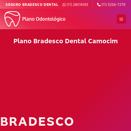
Skip
SEGURO BRADESCO DENTAL
(11) 28016163
(11) 3256-7276
to
content
Plano Bradesco Dental Camocim
BRADESCO