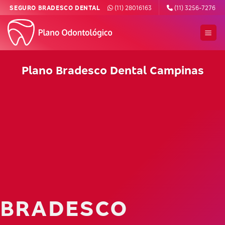
Skip
SEGURO BRADESCO DENTAL
(11) 28016163
(11) 3256-7276
to
content
Plano Bradesco Dental Campinas
BRADESCO