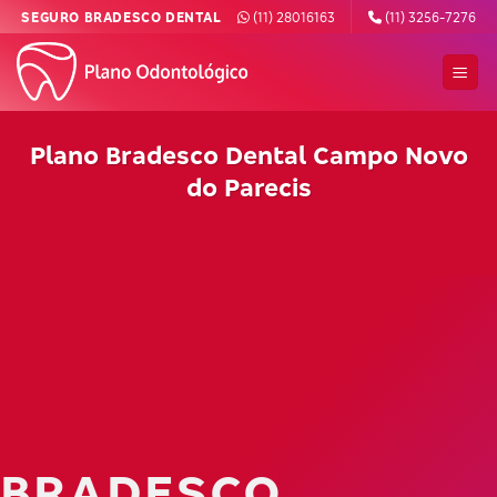
Skip
SEGURO BRADESCO DENTAL
(11) 28016163
(11) 3256-7276
to
content
Plano Bradesco Dental Campo Novo
do Parecis
BRADESCO