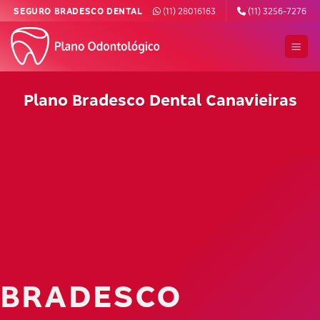
Skip
SEGURO BRADESCO DENTAL
(11) 28016163
(11) 3256-7276
to
content
Plano Bradesco Dental Canavieiras
BRADESCO