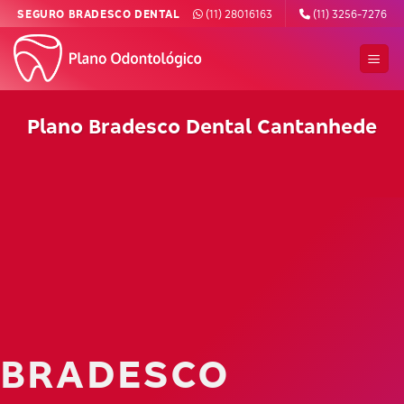
Skip
SEGURO BRADESCO DENTAL
(11) 28016163
(11) 3256-7276
to
content
Plano Bradesco Dental Cantanhede
BRADESCO