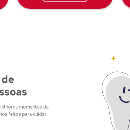
 de
essoas
s melhores momentos da
os feitos para cuidar