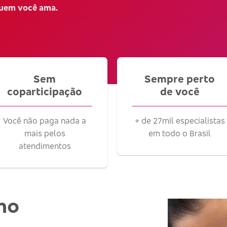
quem você ama.
Sem
Sempre perto
coparticipação
de você
Você não paga nada a
+ de 27mil especialistas
mais pelos
em todo o Brasil
atendimentos
no