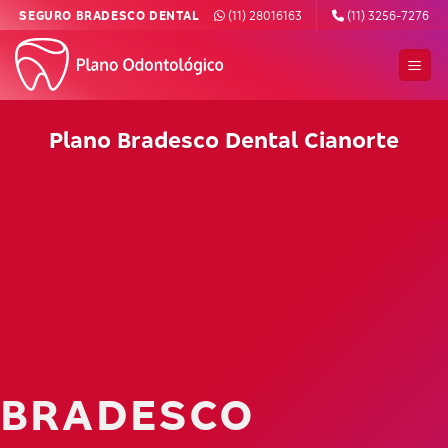
Skip
SEGURO BRADESCO DENTAL
(11) 28016163
(11) 3256-7276
to
content
Plano Bradesco Dental Cianorte
BRADESCO