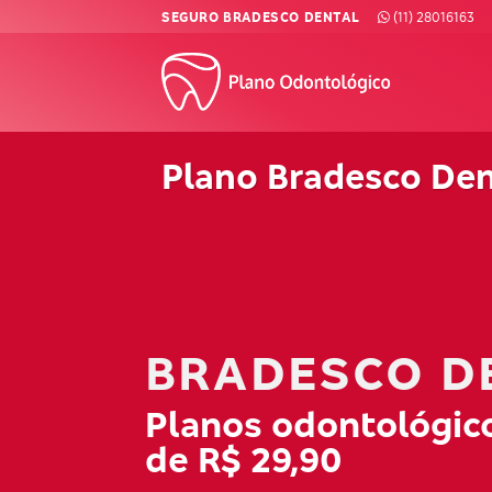
Skip
SEGURO BRADESCO DENTAL
(11) 28016163
to
content
Plano Bradesco De
BRADESCO D
Planos odontológico
de R$ 29,90