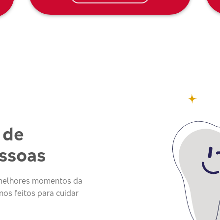
 de
essoas
s melhores momentos da
os feitos para cuidar