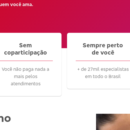
quem você ama.
Sem
Sempre perto
coparticipação
de você
Você não paga nada a
+ de 27mil especialistas
mais pelos
em todo o Brasil
atendimentos
no