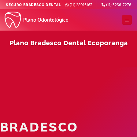
Skip
SEGURO BRADESCO DENTAL
(11) 28016163
(11) 3256-7276
to
content
Plano Bradesco Dental Ecoporanga
BRADESCO