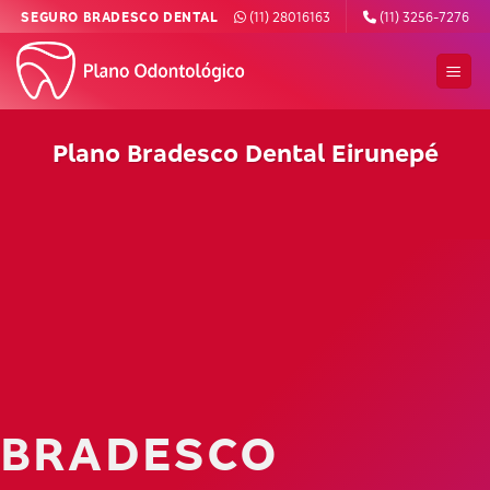
Skip
SEGURO BRADESCO DENTAL
(11) 28016163
(11) 3256-7276
to
content
Plano Bradesco Dental Eirunepé
BRADESCO