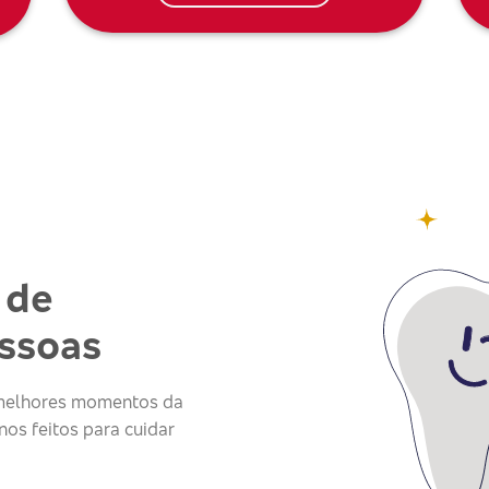
 de
essoas
s melhores momentos da
os feitos para cuidar