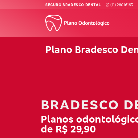
Skip
SEGURO BRADESCO DENTAL
(11) 28016163
to
content
Plano Bradesco De
BRADESCO D
Planos odontológico
de R$ 29,90