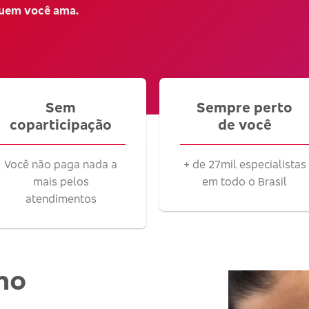
quem você ama.
Sem
Sempre perto
coparticipação
de você
Você não paga nada a
+ de 27mil especialistas
mais pelos
em todo o Brasil
atendimentos
no