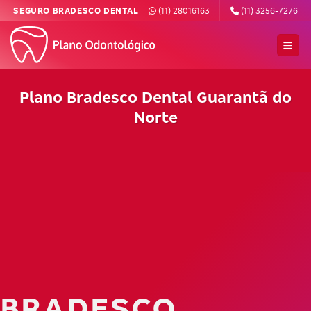
Skip
SEGURO BRADESCO DENTAL
(11) 28016163
(11) 3256-7276
to
content
Plano Bradesco Dental Guarantã do
Norte
BRADESCO