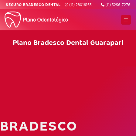
Skip
SEGURO BRADESCO DENTAL
(11) 28016163
(11) 3256-7276
to
content
Plano Bradesco Dental Guarapari
BRADESCO