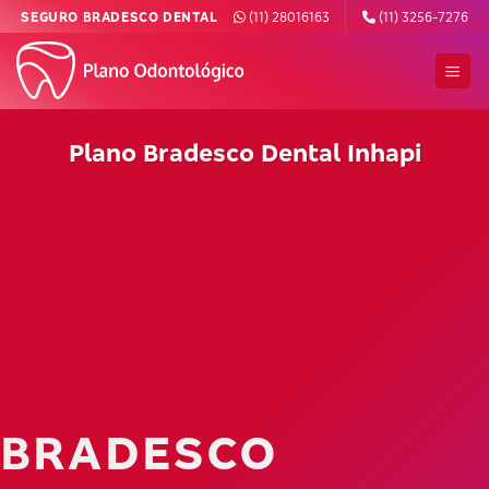
Skip
SEGURO BRADESCO DENTAL
(11) 28016163
(11) 3256-7276
to
content
Plano Bradesco Dental Inhapi
BRADESCO