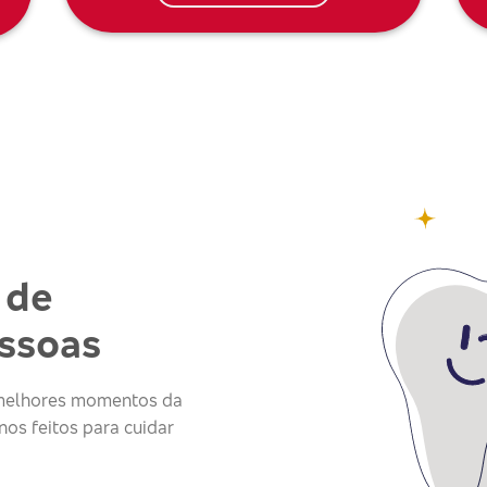
 de
essoas
s melhores momentos da
os feitos para cuidar