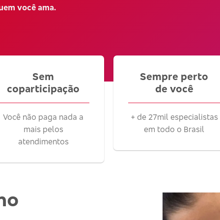
quem você ama.
Sem
Sempre perto
coparticipação
de você
Você não paga nada a
+ de 27mil especialistas
mais pelos
em todo o Brasil
atendimentos
no