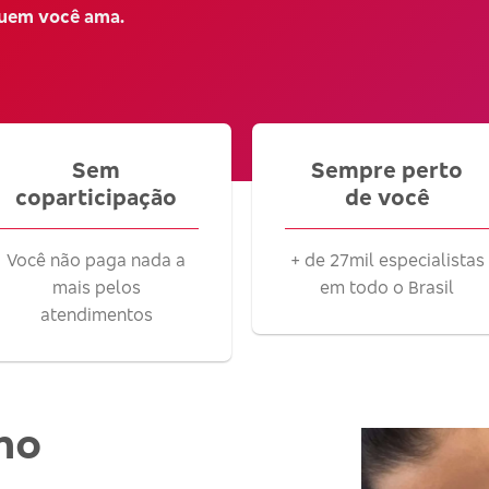
quem você ama.
Sem
Sempre perto
coparticipação
de você
Você não paga nada a
+ de 27mil especialistas
mais pelos
em todo o Brasil
atendimentos
no