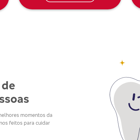
 de
essoas
s melhores momentos da
os feitos para cuidar