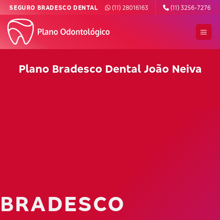
Skip
SEGURO BRADESCO DENTAL
(11) 28016163
(11) 3256-7276
to
content
Plano Bradesco Dental João Neiva
BRADESCO