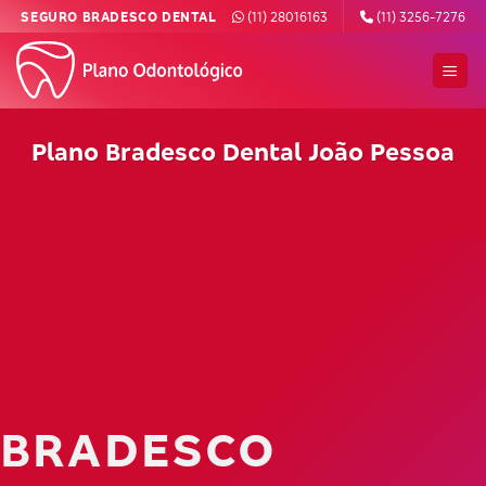
Skip
SEGURO BRADESCO DENTAL
(11) 28016163
(11) 3256-7276
to
content
Plano Bradesco Dental João Pessoa
BRADESCO