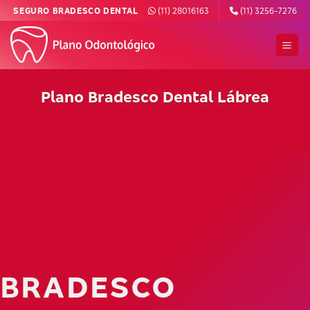
Skip
SEGURO BRADESCO DENTAL
(11) 28016163
(11) 3256-7276
to
content
Plano Bradesco Dental Lábrea
BRADESCO