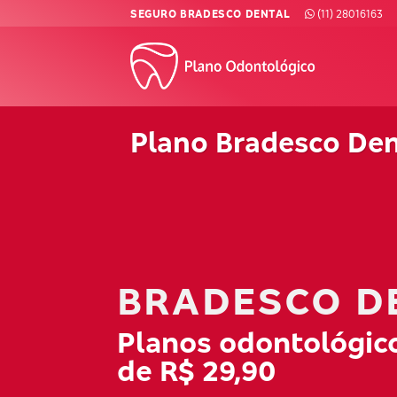
Skip
SEGURO BRADESCO DENTAL
(11) 28016163
to
content
Plano Bradesco De
BRADESCO D
Planos odontológico
de R$ 29,90