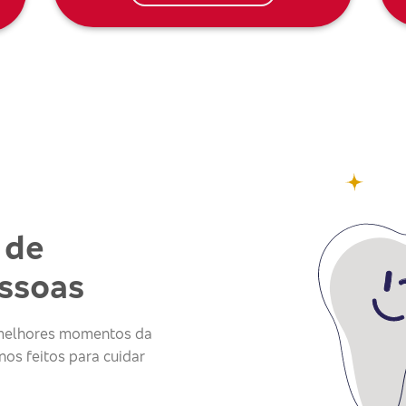
 de
essoas
s melhores momentos da
os feitos para cuidar