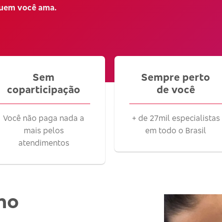
quem você ama.
Sem
Sempre perto
coparticipação
de você
Você não paga nada a
+ de 27mil especialistas
mais pelos
em todo o Brasil
atendimentos
no