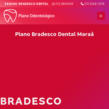
Skip
SEGURO BRADESCO DENTAL
(11) 28016163
(11) 3256-7276
to
content
Plano Bradesco Dental Maraã
BRADESCO