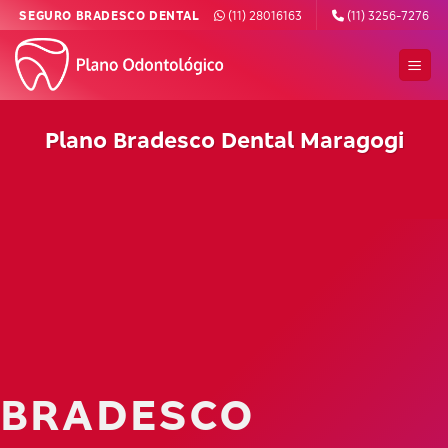
Skip
SEGURO BRADESCO DENTAL
(11) 28016163
(11) 3256-7276
to
content
Plano Bradesco Dental Maragogi
BRADESCO