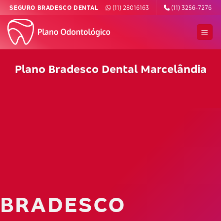
Skip
SEGURO BRADESCO DENTAL
(11) 28016163
(11) 3256-7276
to
content
Plano Bradesco Dental Marcelândia
BRADESCO