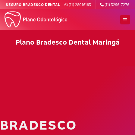
Skip
SEGURO BRADESCO DENTAL
(11) 28016163
(11) 3256-7276
to
content
Plano Bradesco Dental Maringá
BRADESCO