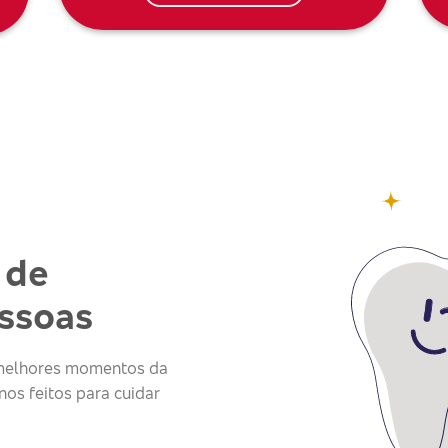
 de
essoas
s melhores momentos da
os feitos para cuidar