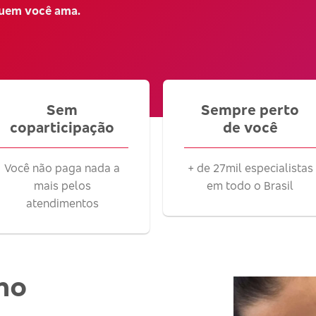
quem você ama.
Sem
Sempre perto
coparticipação
de você
Você não paga nada a
+ de 27mil especialistas
mais pelos
em todo o Brasil
atendimentos
no